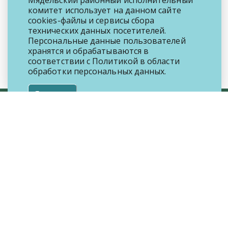
Мядельский районный исполнительный
комитет использует на данном сайте
cookies-файлы и сервисы сбора
технических данных посетителей.
Персональные данные пользователей
хранятся и обрабатываются в
соответствии с
Политикой
в области
обработки персональных данных.
Я согласен
© Мядельский районный исполнительный
комитет, 2023
222397, г. Мядель, пл. Ленина, 1
8 (01797) 410-02
142
справочная служба «Одно окно»
ric@myadel.gov.by
Поддержка:
ИА Минская правда