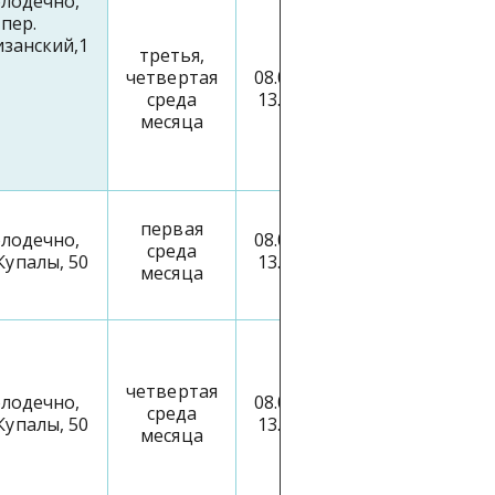
олодечно,
пер.
занский,1
третья,
8
четвертая
08.00-
(0176)
среда
13.00
50-
месяца
0
8-74
8
первая
олодечно,
08.00-
(0176)
среда
 Купалы, 50
13.00
75-
месяца
86-11
8
четвертая
олодечно,
08.00-
(0176)
среда
 Купалы, 50
13.00
75-
месяца
86-33