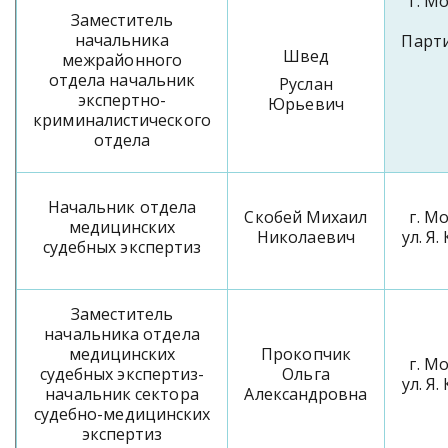
г. М
Заместитель
начальника
Парти
Швед
межрайонного
отдела начальник
Руслан
экспертно-
Юрьевич
криминалистического
отдела
Начальник отдела
Скобей Михаил
г. М
медицинских
Николаевич
ул. Я.
судебных экспертиз
Заместитель
начальника отдела
медицинских
Прокопчик
г. М
судебных экспертиз-
Ольга
ул. Я.
начальник сектора
Александровна
судебно-медицинских
экспертиз