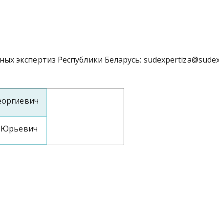
ных экспертиз Республики Беларусь:
sudexpertiza@sudex
еоргиевич
 Юрьевич