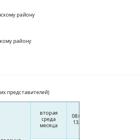
нскому району
скому району
их представителей)
8
вторая
08.00-
(0176)
среда
13.00
50-
месяца
15-40