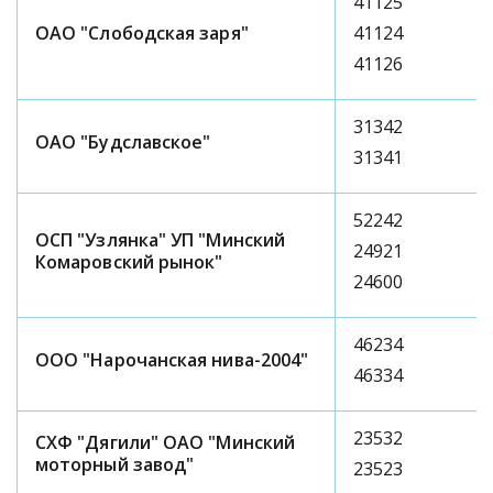
41125
ОАО "Слободская заря"
41124
41126
31342
ОАО "Будславское"
31341
52242
ОСП "Узлянка" УП "Минский
24921
Комаровский рынок"
24600
46234
ООО "Нарочанская нива-2004"
46334
23532
СХФ "Дягили" ОАО "Минский
моторный завод"
23523