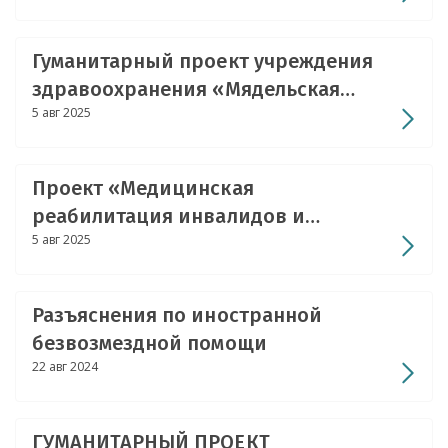
«Зоркий глаз»
Гуманитарный проект учреждения
здравоохранения «Мядельская
5 авг 2025
центральная районная больница»
«Здоровая улыбка»
Проект «Медицинская
реабилитация инвалидов и
5 авг 2025
оказание медико-социальной
помощи пожилым гражданам.
Формирование у населения
Разъяснения по иностранной
навыков здорового образа жизни.
безвозмездной помощи
Оказание само- и взаимопомощи»
22 авг 2024
ГУМАНИТАРНЫЙ ПРОЕКТ