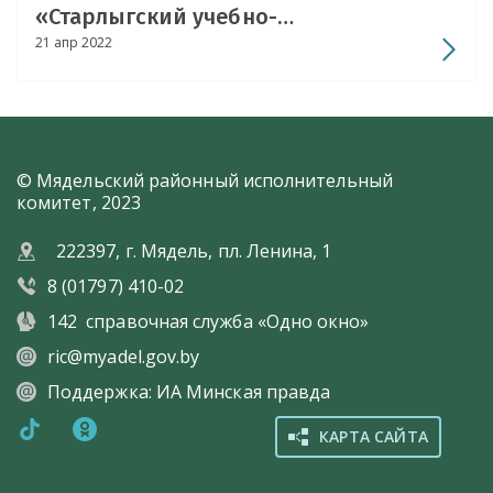
«Старлыгский учебно-
21 апр 2022
педагогический комплекс детский
сад – средняя школа имени
И.Анисько» «Островок детства»
© Мядельский районный исполнительный
комитет, 2023
222397, г. Мядель, пл. Ленина, 1
8 (01797) 410-02
142
справочная служба «Одно окно»
ric@myadel.gov.by
Поддержка:
ИА Минская правда
КАРТА САЙТА