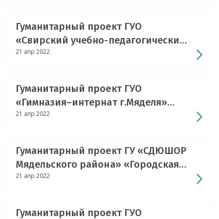
Гуманитарный проект ГУО
«Свирский учебно-педагогический
21 апр 2022
комплекс детский сад – средняя
школа» «Здоровое питание –
здоровая нация»
Гуманитарный проект ГУО
«Гимназия–интернат г.Мяделя»
21 апр 2022
«Доступный спорт»
Гуманитарный проект ГУ «СДЮШОР
Мядельского района» «Городская
21 апр 2022
лыжероллерная трасса»
Гуманитарный проект ГУО