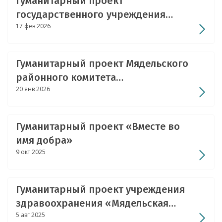
Гуманитарный проект
государственного учреждения
17 фев 2026
образования «Нарочская средняя
школа №2» Мядельского района
Минской области «Озёрная
Гуманитарный проект Мядельского
летопись»
районного комитета
20 янв 2026
общественного объединения
«Белорусский республиканский
союз молодежи» ищет спонсоров
Гуманитарный проект «Вместе во
имя добра»
9 окт 2025
Гуманитарный проект учреждения
здравоохранения «Мядельская
5 авг 2025
центральная районная больница»