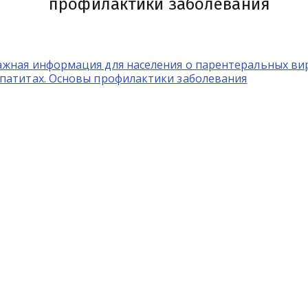
профилактики заболевания
ажная информация для населения о парентеральных ви
епатитах. Основы профилактики заболевания