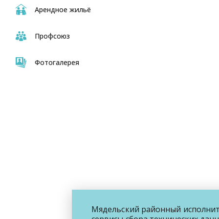
Арендное жильё
Профсоюз
Фотогалерея
Мядельский районный исполните