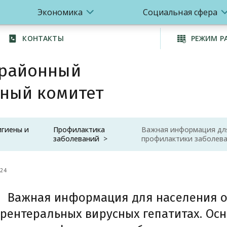
Экономика
Социальная сфера
КОНТАКТЫ
РЕЖИМ Р
 районный
ный комитет
игиены и
Профилактика
Важная информация для
заболеваний
профилактики заболев
24
Важная информация для населения 
рентеральных вирусных гепатитах. Ос