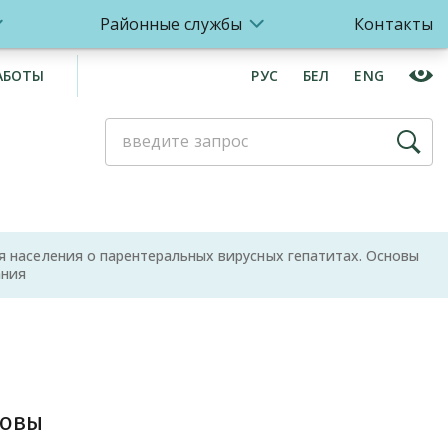
Районные службы
Контакты
АБОТЫ
РУС
БЕЛ
ENG
 населения о парентеральных вирусных гепатитах. Основы
ания
о
новы