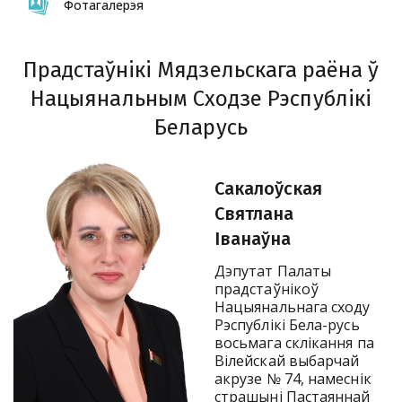
Фотагалерэя
Прадстаўнікі Мядзельскага раёна ў
Нацыянальным Сходзе Рэспублікі
Беларусь
Сакалоўская
Святлана
Іванаўна
Дэпутат Палаты
прадстаўнікоў
Нацыянальнага сходу
Рэспублікі Бела-русь
восьмага склікання па
Вілейскай выбарчай
акрузе № 74, намеснік
страшыні Пастаяннай