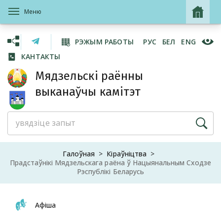
Меню
РЭЖЫМ РАБОТЫ
РУС
БЕЛ
ENG
КАНТАКТЫ
Мядзельскі раённы
выканаўчы камітэт
Галоўная
Кіраўніцтва
Прадстаўнікі Мядзельскага раёна ў Нацыянальным Сходзе
Рэспублікі Беларусь
Афіша