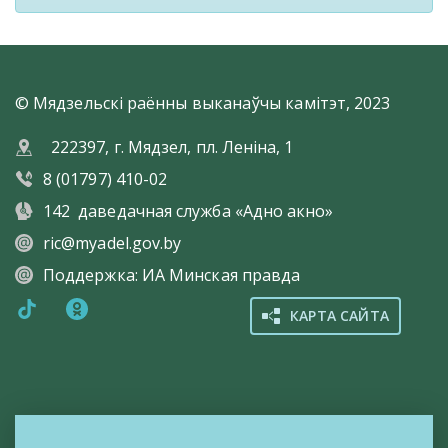
ліквідацыі
(спыненні
дзейнасці)
суб'ектаў
гаспадарання.
Прагназаванне
© Мядзельскі раённы выканаўчы камітэт, 2023
сацыяльна-
эканамічнага
222397, г. Мядзел, пл. Леніна, 1
развіцця
Рэспублікі
8 (01797) 410-02
Беларусь,
142
даведачная служба «Адно акно»
праграмы,
канцэпцыі
ric@myadel.gov.by
развіцця
Рэспублікі
Поддержка:
ИА Минская правда
Беларусь
і
КАРТА САЙТА
рэгіёнаў.
Заканадаўства
ў
сферы
інвестыцый.
Агульныя
палажэнні