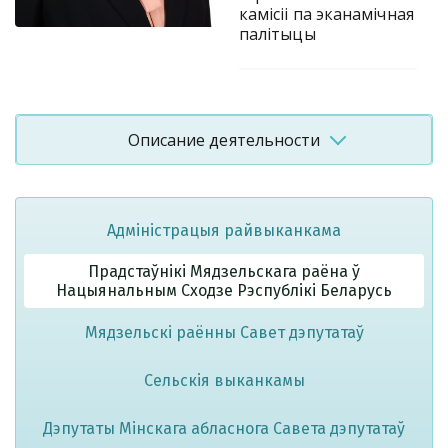
камісіі па эканамічная
палітыцы
Описание деятельности
ПЫТАННІ
КАМПЭТЭНЦЫІ
Агульныя
Адміністрацыя райвыканкама
пытанні
прадпрымальніцкай,
Прадстаўнікі Мядзельскага раёна ў
гаспадарчай
Нацыянальным Сходзе Рэспублікі Беларусь
(эканамічнай)
дзейнасці.
Мядзельскі раённы Савет дэпутатаў
Заканадаўства
аб
дзяржаўнай
Сельскія выканкамы
рэгістрацыі,
рэарганізацыі
Дэпутаты Мінскага абласнога Савета дэпутатаў
і