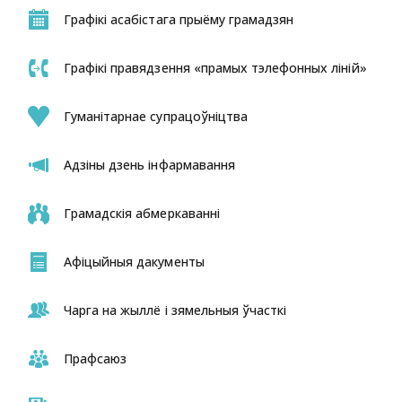
Графікі асабістага прыёму грамадзян
Графікі правядзення «прамых тэлефонных ліній»
Гуманітарнае супрацоўніцтва
Адзіны дзень інфармавання
Грамадскія абмеркаванні
Афіцыйныя дакументы
Чарга на жыллё і зямельныя ўчасткі
Прафсаюз