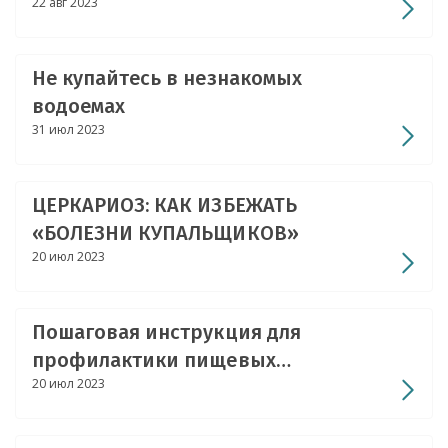
22 авг 2023
беременных и детского населения
Не купайтесь в незнакомых
водоемах
31 июл 2023
ЦЕРКАРИОЗ: КАК ИЗБЕЖАТЬ
«БОЛЕЗНИ КУПАЛЬЩИКОВ»
20 июл 2023
Пошаговая инструкция для
профилактики пищевых
20 июл 2023
отравлений и кишечных инфекций