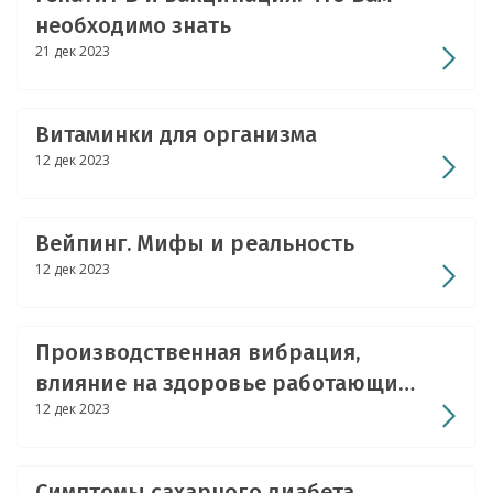
необходимо знать
21 дек 2023
Витаминки для организма
12 дек 2023
Вейпинг. Мифы и реальность
12 дек 2023
Производственная вибрация,
влияние на здоровье работающих
12 дек 2023
и профилактика неблагоприятного
воздействия
Симптомы сахарного диабета